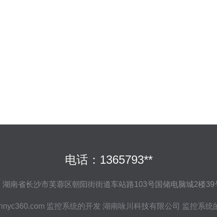
电话：1365793**
：湖南省长沙市芙蓉区朝阳街街道车站路103号国储电脑城2楼39
hnyc360.com
监控系统的开发
湖南咏川科技有限公司
监控系统